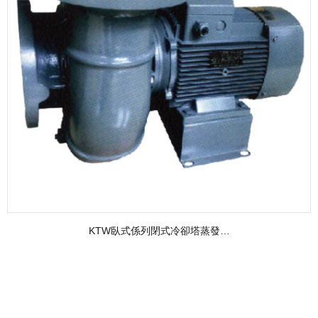
KTW臥式係列閉式冷卻塔蒸發…